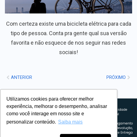
Com certeza existe uma bicicleta elétrica para cada
tipo de pessoa. Conta pra gente qual sua versão
favorita e não esquece de nos seguir nas redes
sociais!
ANTERIOR
PRÓXIMO
Utilizamos cookies para oferecer melhor
Sobre nós
experiência, melhorar o desempenho, analisar
Explorando novos horizontes com
Política de privacidade
como você interage em nosso site e
inovação e estratégia. Estamos
Política comercial
comprometidos em liderar o caminho
Termos de uso
personalizar conteúdo.
Saiba mais
para um amanhã mais conectado e
Política de Pagamento
eficiente.
Troca, Devolução,
Reembolso e Entrega