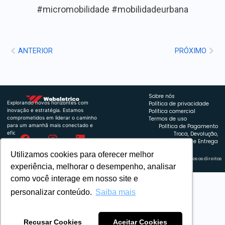
#micromobilidade #mobilidadeurbana
ANTERIOR
PRÓXIMO
Sobre nós
Explorando novos horizontes com
Política de privacidade
inovação e estratégia. Estamos
Política comercial
comprometidos em liderar o caminho
Termos de uso
para um amanhã mais conectado e
Política de Pagamento
eficiente.
Troca, Devolução,
Reembolso e Entrega
Utilizamos cookies para oferecer melhor
Retrocart Veiculos Eletricos LTDA CNPJ: 49.759.389/0001-42 | © 2024 Webeletrico. Todos os direitos
reservados.
experiência, melhorar o desempenho, analisar
como você interage em nosso site e
personalizar conteúdo.
Saiba mais
Recusar Cookies
Aceitar Cookies