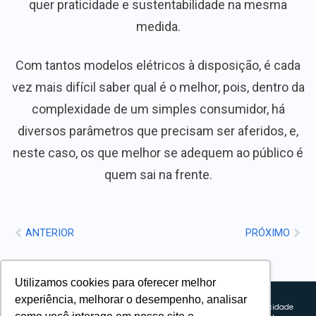
quer praticidade e sustentabilidade na mesma
medida.
Com tantos modelos elétricos à disposição, é cada
vez mais difícil saber qual é o melhor, pois, dentro da
complexidade de um simples consumidor, há
diversos parâmetros que precisam ser aferidos, e,
neste caso, os que melhor se adequem ao público é
quem sai na frente.
ANTERIOR
PRÓXIMO
Utilizamos cookies para oferecer melhor
Sobre nós
experiência, melhorar o desempenho, analisar
Explorando novos horizontes com
Política de privacidade
inovação e estratégia. Estamos