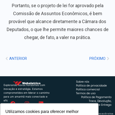
Portanto, se o projeto de lei for aprovado pela
Comissão de Assuntos Econômicos, é bem
provável que alcance diretamente a Câmara dos
Deputados, o que lhe permite maiores chances de
chegar, de fato, a valer na prática.
ANTERIOR
PRÓXIMO
Sobre nós
Explorando novos horizontes com
Política de privacidade
inovação e estratégia. Estamos
Política comercial
comprometidos em liderar o caminho
Termos de uso
para um amanhã mais conectado e
Política de Pagamento
eficiente.
Troca, Devolução,
Reembolso e Entrega
Utilizamos cookies para oferecer melhor
Retrocart Veiculos Eletricos LTDA CNPJ: 49.759.389/0001-42 | © 2024 Webeletrico. Todos os direitos