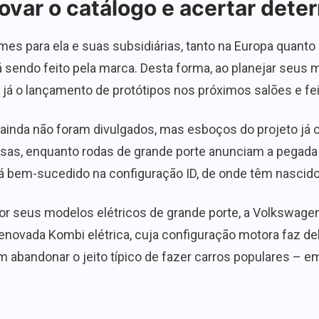
ovar o catálogo e acertar det
s para ela e suas subsidiárias, tanto na Europa quanto
tá sendo feito pela marca. Desta forma, ao planejar seus
já o lançamento de protótipos nos próximos salões e fe
ainda não foram divulgados, mas esboços do projeto já
çosas, enquanto rodas de grande porte anunciam a pega
já bem-sucedido na configuração ID, de onde têm nascid
or seus modelos elétricos de grande porte, a Volkswagen
enovada Kombi elétrica, cuja configuração motora faz d
abandonar o jeito típico de fazer carros populares – e