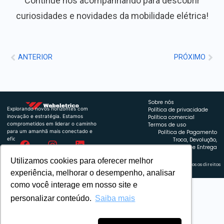
Continue nos acompanhando para descobrir
curiosidades e novidades da mobilidade elétrica!
ANTERIOR
PRÓXIMO
Sobre nós
Explorando novos horizontes com
Política de privacidade
inovação e estratégia. Estamos
Política comercial
comprometidos em liderar o caminho
Termos de uso
para um amanhã mais conectado e
Política de Pagamento
eficiente.
Troca, Devolução,
Reembolso e Entrega
Utilizamos cookies para oferecer melhor
Retrocart Veiculos Eletricos LTDA CNPJ: 49.759.389/0001-42 | © 2024 Webeletrico. Todos os direitos
reservados.
experiência, melhorar o desempenho, analisar
como você interage em nosso site e
personalizar conteúdo.
Saiba mais