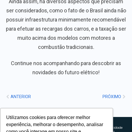
Ainda assim, há diversos aspectos que precisam
ser considerados, como o fato de o Brasil ainda não
possuir infraestrutura minimamente recomendável
para efetuar as recargas dos carros, e a taxação ser
muito acima dos modelos com motores a
combustão tradicionais.
Continue nos acompanhando para descobrir as
novidades do futuro elétrico!
ANTERIOR
PRÓXIMO
Utilizamos cookies para oferecer melhor
Sobre nós
experiência, melhorar o desempenho, analisar
Explorando novos horizontes com
Política de privacidade
como você interage em nosso site e
inovação e estratégia. Estamos