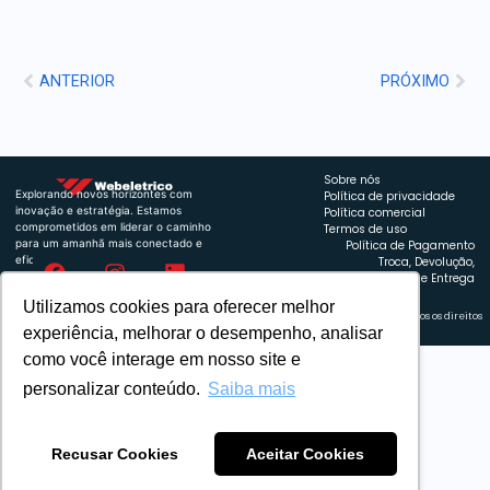
ANTERIOR
PRÓXIMO
Sobre nós
Explorando novos horizontes com
Política de privacidade
inovação e estratégia. Estamos
Política comercial
comprometidos em liderar o caminho
Termos de uso
para um amanhã mais conectado e
Política de Pagamento
eficiente.
Troca, Devolução,
Reembolso e Entrega
Utilizamos cookies para oferecer melhor
Retrocart Veiculos Eletricos LTDA CNPJ: 49.759.389/0001-42 | © 2024 Webeletrico. Todos os direitos
reservados.
experiência, melhorar o desempenho, analisar
como você interage em nosso site e
personalizar conteúdo.
Saiba mais
Recusar Cookies
Aceitar Cookies