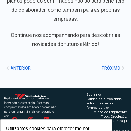
planos poderão ser firmados não só para benefício
do colaborador, como também para as próprias
empresas.
Continue nos acompanhando para descobrir as
novidades do futuro elétrico!
ANTERIOR
PRÓXIMO
Sobre nós
Explorando novos horizontes com
Política de privacidade
inovação e estratégia. Estamos
Política comercial
comprometidos em liderar o caminho
Termos de uso
para um amanhã mais conectado e
Política de Pagamento
eficiente.
Troca, Devolução,
Reembolso e Entrega
Utilizamos cookies para oferecer melhor
Retrocart Veiculos Eletricos LTDA CNPJ: 49.759.389/0001-42 | © 2024 Webeletrico. Todos os direitos