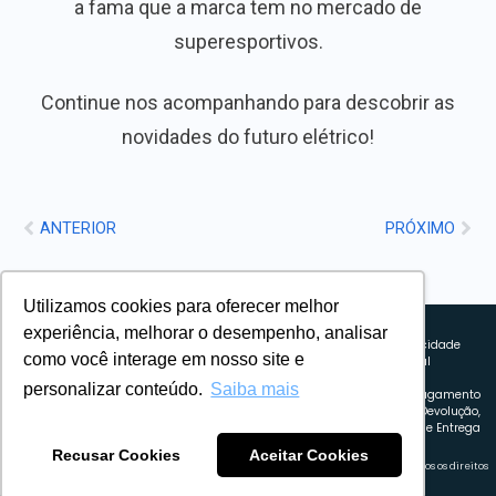
a fama que a marca tem no mercado de
superesportivos.
Continue nos acompanhando para descobrir as
novidades do futuro elétrico!
ANTERIOR
PRÓXIMO
Utilizamos cookies para oferecer melhor
Sobre nós
experiência, melhorar o desempenho, analisar
Explorando novos horizontes com
Política de privacidade
como você interage em nosso site e
inovação e estratégia. Estamos
Política comercial
comprometidos em liderar o caminho
Termos de uso
personalizar conteúdo.
Saiba mais
para um amanhã mais conectado e
Política de Pagamento
eficiente.
Troca, Devolução,
Reembolso e Entrega
Recusar Cookies
Aceitar Cookies
Retrocart Veiculos Eletricos LTDA CNPJ: 49.759.389/0001-42 | © 2024 Webeletrico. Todos os direitos
reservados.