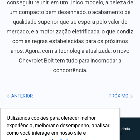
conseguiu reunir, em um único modelo, a beleza de
um compacto bem desenhado, o acabamento de
qualidade superior que se espera pelo valor de
mercado, e a motorização eletrificada, o que condiz
com as regras estabelecidas para os próximos
anos. Agora, com a tecnologia atualizada, o novo
Chevrolet Bolt tem tudo para incomodar a
concorrência.
ANTERIOR
PRÓXIMO
Utilizamos cookies para oferecer melhor
Sobre nós
experiência, melhorar o desempenho, analisar
Explorando novos horizontes com
Política de privacidade
como você interage em nosso site e
inovação e estratégia. Estamos
Política comercial
comprometidos em liderar o caminho
Termos de uso