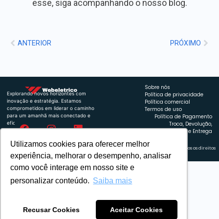
esse, siga acompanhando o nosso blog.
ANTERIOR
PRÓXIMO
Sobre nós
Explorando novos horizontes com
Política de privacidade
inovação e estratégia. Estamos
Política comercial
comprometidos em liderar o caminho
Termos de uso
para um amanhã mais conectado e
Política de Pagamento
eficiente.
Troca, Devolução,
Reembolso e Entrega
Utilizamos cookies para oferecer melhor
Retrocart Veiculos Eletricos LTDA CNPJ: 49.759.389/0001-42 | © 2024 Webeletrico. Todos os direitos
reservados.
experiência, melhorar o desempenho, analisar
como você interage em nosso site e
personalizar conteúdo.
Saiba mais
Recusar Cookies
Aceitar Cookies