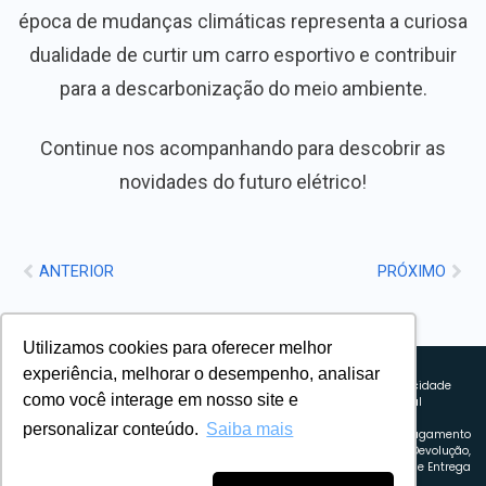
época de mudanças climáticas representa a curiosa
dualidade de curtir um carro esportivo e contribuir
para a descarbonização do meio ambiente.
Continue nos acompanhando para descobrir as
novidades do futuro elétrico!
ANTERIOR
PRÓXIMO
Utilizamos cookies para oferecer melhor
Sobre nós
experiência, melhorar o desempenho, analisar
Explorando novos horizontes com
Política de privacidade
como você interage em nosso site e
inovação e estratégia. Estamos
Política comercial
comprometidos em liderar o caminho
Termos de uso
personalizar conteúdo.
Saiba mais
para um amanhã mais conectado e
Política de Pagamento
eficiente.
Troca, Devolução,
Reembolso e Entrega