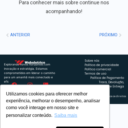
Para conhecer mais sobre continue nos
acompanhando!
ANTERIOR
PRÓXIMO
Sobre nós
Explorando novos horizontes com
Política de privacidade
inovação e estratégia. Estamos
Política comercial
comprometidos em liderar o caminho
Termos de uso
para um amanhã mais conectado e
Política de Pagamento
eficiente.
Troca, Devolução,
Reembolso e Entrega
Utilizamos cookies para oferecer melhor
Retrocart Veiculos Eletricos LTDA CNPJ: 49.759.389/0001-42 | © 2024 Webeletrico. Todos os direitos
experiência, melhorar o desempenho, analisar
reservados.
como você interage em nosso site e
personalizar conteúdo.
Saiba mais