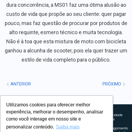
dura concorrência, a MS01 faz uma ótima alusão ao
custo de vida que propõe ao seu cliente: quer pagar
pouco, mas faz questão de procurar por produtos de
alto requinte, esmero técnico e muita tecnologia.
Não é à toa que esta mistura de moto com bicicleta
ganhou a alcunha de scooter, pois ela quer trazer um
estilo de vida completo para o público.
ANTERIOR
PRÓXIMO
Utilizamos cookies para oferecer melhor
Sobre nós
experiência, melhorar o desempenho, analisar
Explorando novos horizontes com
Política de privacidade
como você interage em nosso site e
inovação e estratégia. Estamos
Política comercial
comprometidos em liderar o caminho
Termos de uso
personalizar conteúdo.
Saiba mais
para um amanhã mais conectado e
Política de Pagamento