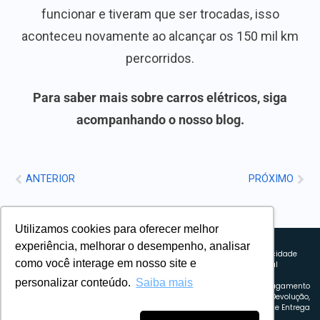
funcionar e tiveram que ser trocadas, isso
aconteceu novamente ao alcançar os 150 mil km
percorridos.
Para saber mais sobre carros elétricos, siga
acompanhando o nosso blog.
ANTERIOR
PRÓXIMO
Utilizamos cookies para oferecer melhor
Sobre nós
experiência, melhorar o desempenho, analisar
Explorando novos horizontes com
Política de privacidade
como você interage em nosso site e
inovação e estratégia. Estamos
Política comercial
comprometidos em liderar o caminho
Termos de uso
personalizar conteúdo.
Saiba mais
para um amanhã mais conectado e
Política de Pagamento
eficiente.
Troca, Devolução,
Reembolso e Entrega