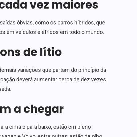
cada vez maiores
ídas óbvias, como os carros híbridos, que
os em veículos elétricos em todo o mundo.
ons de lítio
 e demais variações que partam do princípio da
ricação deverá aumentar cerca de dez vezes
sada.
am a chegar
ra cima e para baixo, estão em pleno
wagen e Volvo, entre outras, estão de olho