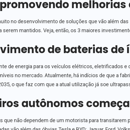
 promovendo melhorias 
ito no desenvolvimento de soluções que vão além das sa
a serem mantidos. Veja, então, os 3 maiores investiment
vimento de baterias de í
fonte de energia para os veículos elétricos, eletrificados
níveis no mercado. Atualmente, há indícios de que a fab
2035, o que faz com que a atual utilização já soe ultrapas
eiros autônomos começ
es que não dependem de um motorista para transitarem pa
as vão além das óbvias Tesla e BYD: Jaguar, Ford, Volks